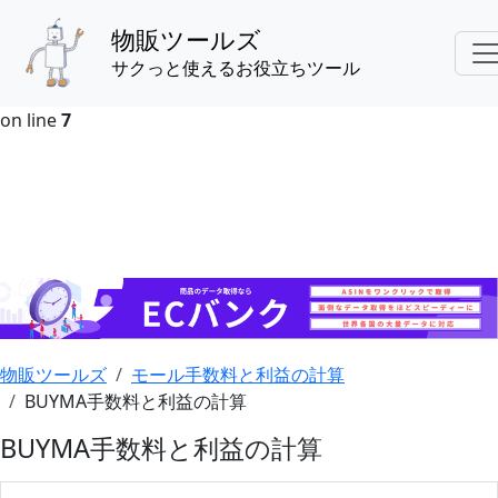
物販ツールズ
Warning
: Undefined array key "HTTP_ACCEPT_LANGUAGE"
in
サクっと使えるお役立ちツール
/usr/local/www/rf/frog/loader/closures/capture_server
on line
7
物販ツールズ
モール手数料と利益の計算
BUYMA手数料と利益の計算
BUYMA手数料と利益の計算